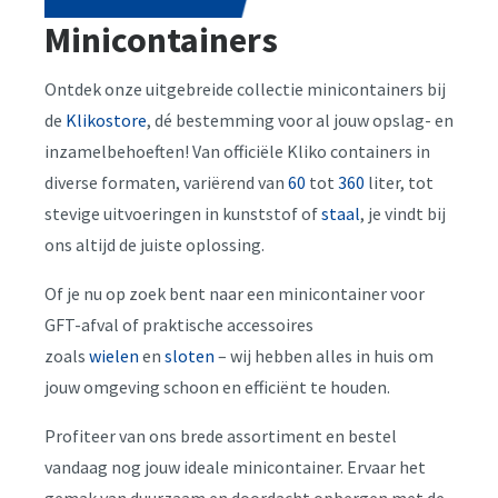
Minicontainers
Ontdek onze uitgebreide collectie minicontainers bij
de
Klikostore
,
dé bestemming voor al jouw opslag- en
inzamelbehoeften! Van officiële Kliko containers in
diverse formaten, variërend van
60
tot
360
liter, tot
stevige uitvoeringen in kunststof of
staal
, je vindt bij
ons altijd de juiste oplossing.
Of je nu op zoek bent naar een minicontainer voor
GFT-afval of praktische accessoires
zoals
wielen
en
sloten
– wij hebben alles in huis om
jouw omgeving schoon en efficiënt te houden.
Profiteer van ons brede assortiment en bestel
vandaag nog jouw ideale minicontainer. Ervaar het
gemak van duurzaam en doordacht opbergen met de