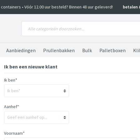
ko containers • Vóór 12.00 uur besteld? Binnen 48 uur geleverd!
betalen 
Aanbiedingen
Prullenbakken
Bulk
Palletboxen
Kli
Ik ben een nieuwe klant
Ik ben*
Aanhef*
Voornaam*