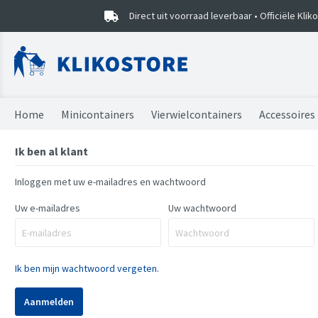
Direct uit voorraad leverbaar • Officiële Kli
Home
Minicontainers
Vierwielcontainers
Accessoires
Ik ben al klant
Minicontainers
Vierwielcontainers
Vuilniszakken
Combideals
Sorteercaddy
Onderdelen
Onderdelen
Kliko stickers
Prullenbak EKO
Inloggen met uw e-mailadres en wachtwoord
Mini kliko's
Uw e-mailadres
Uw wachtwoord
Ik ben mijn wachtwoord vergeten.
Aanmelden