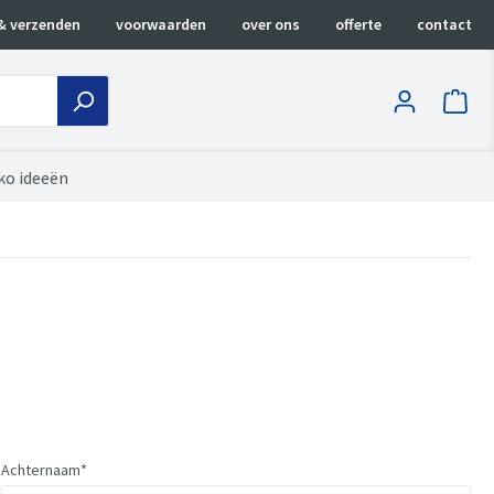
& verzenden
voorwaarden
over ons
offerte
contact
ko ideeën
Achternaam*