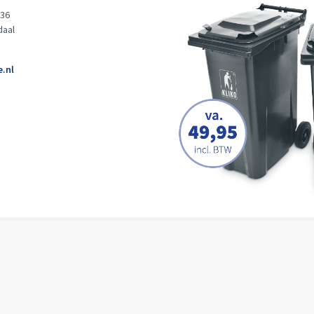
 36
daal
e.nl