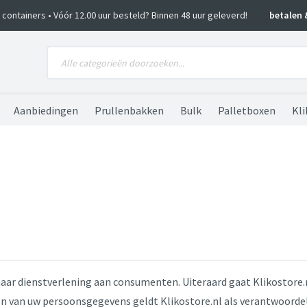
ko containers • Vóór 12.00 uur besteld? Binnen 48 uur geleverd!
betalen 
Aanbiedingen
Prullenbakken
Bulk
Palletboxen
Kli
haar dienstverlening aan consumenten. Uiteraard gaat Klikostore
van uw persoonsgegevens geldt Klikostore.nl als verantwoordelij