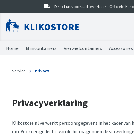
Direct uit voorraad leverbaar • Officiële Kli
Home
Minicontainers
Vierwielcontainers
Accessoires
Minicontainers
Vierwielcontainers
Vuilniszakken
Combideals
Sorteercaddy
Service
Privacy
Onderdelen
Onderdelen
Kliko stickers
Prullenbak EKO
Mini kliko's
Privacyverklaring
Klikostore.nl verwerkt persoonsgegevens in het kader van 
om. Voor een gedeelte van de hierna genoemde verwerkingen 