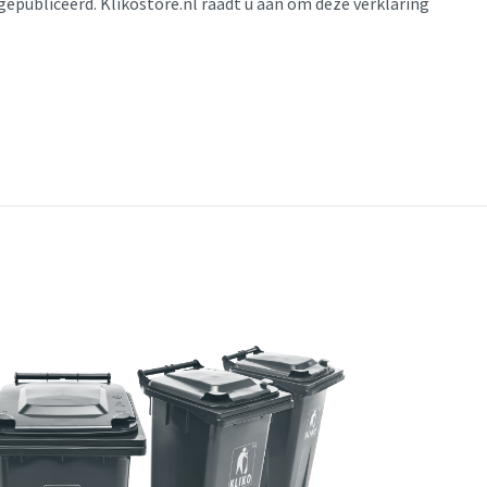
 gepubliceerd. Klikostore.nl raadt u aan om deze verklaring