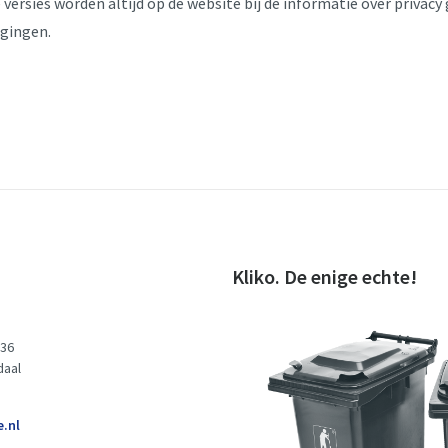
versies worden altijd op de website bij de informatie over privacy
igingen.
Kliko. De enige echte!
 36
daal
e.nl