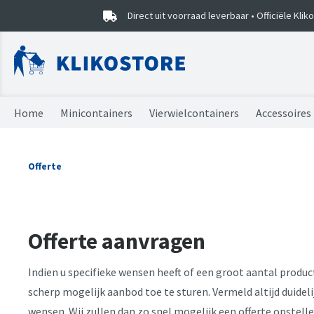
Direct uit voorraad leverbaar • Officiële Kli
Home
Minicontainers
Vierwielcontainers
Accessoires
Minicontainers
Vierwielcontainers
Vuilniszakken
Combideals
Sorteercaddy
Offerte
Onderdelen
Onderdelen
Kliko stickers
Prullenbak EKO
Mini kliko's
Offerte aanvragen
Indien u specifieke wensen heeft of een groot aantal produc
scherp mogelijk aanbod toe te sturen. Vermeld altijd duide
wensen. Wij zullen dan zo snel mogelijk een offerte opstel