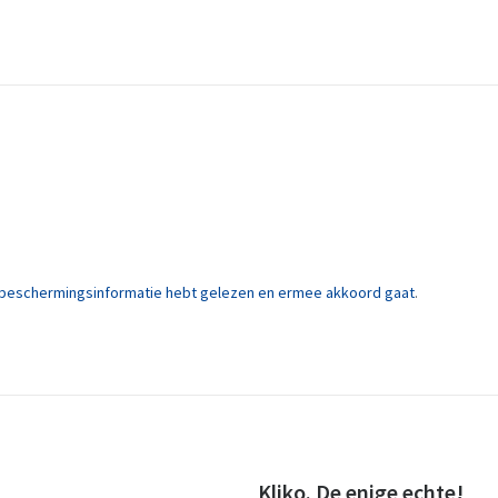
eschermingsinformatie hebt gelezen en ermee akkoord gaat
.
Kliko. De enige echte!