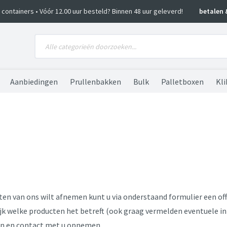
ko containers • Vóór 12.00 uur besteld? Binnen 48 uur geleverd!
betalen 
Aanbiedingen
Prullenbakken
Bulk
Palletboxen
Kli
ten van ons wilt afnemen kunt u via onderstaand formulier een off
lijk welke producten het betreft (ook graag vermelden eventuele i
len en contact met u opnemen.