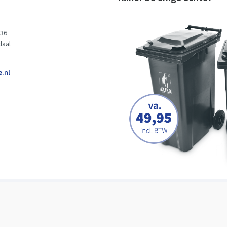
 36
daal
e.nl