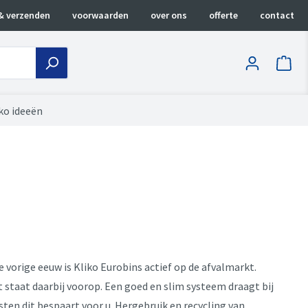
& verzenden
voorwaarden
over ons
offerte
contact
ko ideeën
de vorige eeuw is Kliko Eurobins actief op de afvalmarkt.
t staat daarbij voorop. Een goed en slim systeem draagt bij
en dit bespaart voor u. Hergebruik en recycling van