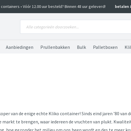
ko containers • Vóór 12.00 uur besteld? Binnen 48 uur geleverd!
betalen 
Aanbiedingen
Prullenbakken
Bulk
Palletboxen
Kli
koper van de enige echte Kliko container! Sinds eind jaren ’80 van 
e markt te brengen, waar iedereen de vruchten van plukt. Kwalitei
g, hoe gezonder het milieu om ons heen wordt en des te meer kost