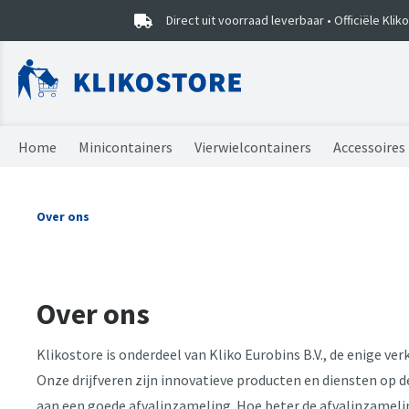
Direct uit voorraad leverbaar • Officiële Kli
Home
Minicontainers
Vierwielcontainers
Accessoires
Minicontainers
Vierwielcontainers
Vuilniszakken
Combideals
Sorteercaddy
Over ons
Onderdelen
Onderdelen
Kliko stickers
Prullenbak EKO
Mini kliko's
Over ons
Klikostore is onderdeel van Kliko Eurobins B.V., de enige ver
Onze drijfveren zijn innovatieve producten en diensten op d
aan een goede afvalinzameling. Hoe beter de afvalinzamelin