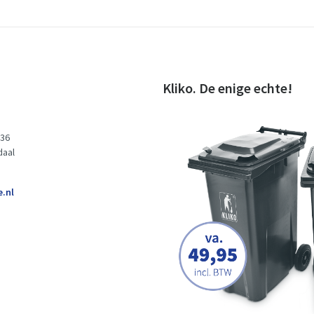
Kliko. De enige echte!
 36
daal
e.nl