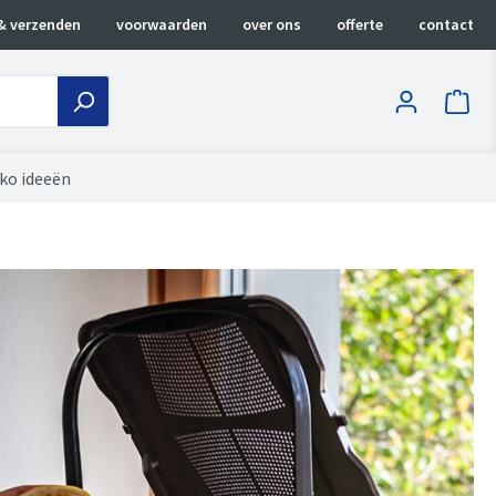
& verzenden
voorwaarden
over ons
offerte
contact
iko ideeën