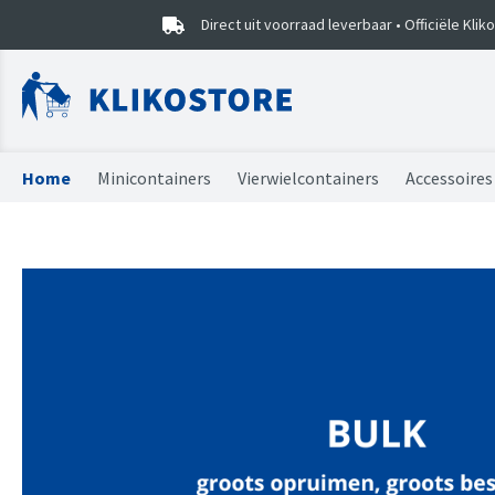
Direct uit voorraad leverbaar • Officiële Kli
Home
Minicontainers
Vierwielcontainers
Accessoires
Minicontainers
Vierwielcontainers
Vuilniszakken
Combideals
Sorteercaddy
Onderdelen
Onderdelen
Kliko stickers
Prullenbak EKO
Mini kliko's