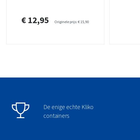
€ 12,95
Originele prijs:
€ 15,90
De enige echte Kliko
containers