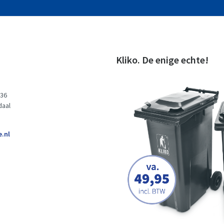
Kliko. De enige echte!
 36
daal
e.nl