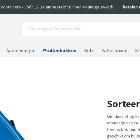
ko containers • Vóór 12.00 uur besteld? Binnen 48 uur geleverd!
betalen 
Aanbiedingen
Prullenbakken
Bulk
Palletboxen
Kl
Sorteer
Om thuis of op ka
emmertje van ca. 
tevens bestand te
geschikt om bij d