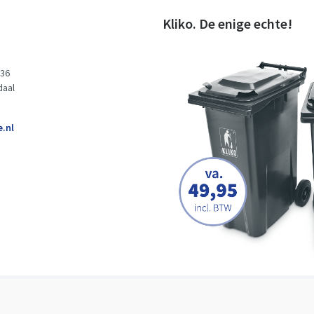
Kliko. De enige echte!
 36
daal
e.nl