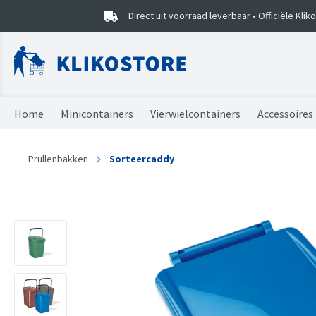
Direct uit voorraad leverbaar • Officiële Kli
Home
Minicontainers
Vierwielcontainers
Accessoires
Minicontainers
Vierwielcontainers
Vuilniszakken
Combideals
Sorteercaddy
Prullenbakken
Sorteercaddy
Onderdelen
Onderdelen
Kliko stickers
Prullenbak EKO
Mini kliko's