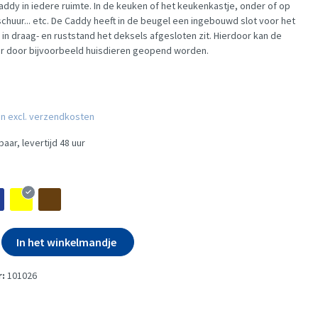
addy in iedere ruimte. In de keuken of het keukenkastje, onder of op
schuur... etc. De Caddy heeft in de beugel een ingebouwd slot voor het
in draag- en ruststand het deksels afgesloten zit. Hierdoor kan de
r door bijvoorbeeld huisdieren geopend worden.
 en excl. verzendkosten
aar, levertijd 48 uur
In het winkelmandje
r:
101026