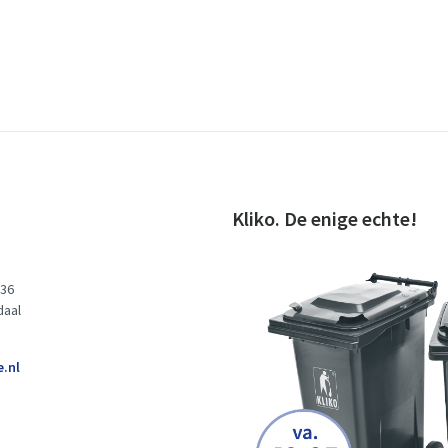
Kliko. De enige echte!
 36
daal
e.nl