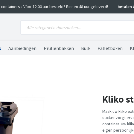
ko containers • Vóór 12.00 uur besteld? Binnen 48 uur geleverd!
betalen 
s
Aanbiedingen
Prullenbakken
Bulk
Palletboxen
Kl
Kliko s
Maak uw kliko ext
sticker zorgt erv
container. Uw kli
eigen persoonlijke