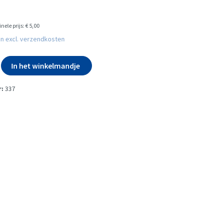
inele prijs:
€ 5,00
 en excl. verzendkosten
In het winkelmandje
r:
337